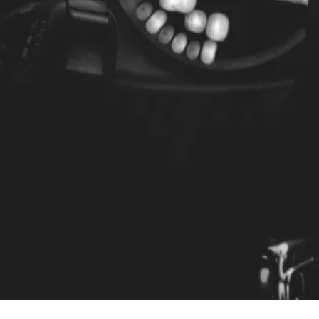
nsere
stungen
lisierungen im Überblick
+