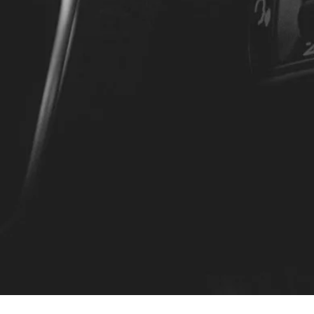
Über 
Wem vertrauen Sie Ihr 
+