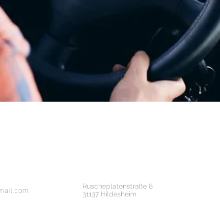
Sie finden uns hier
Ruscheplatenstraße 8
mail.com
31137 Hildesheim