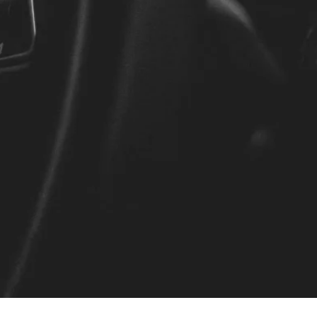
U
uns
Lei
Auto an?
Spezia