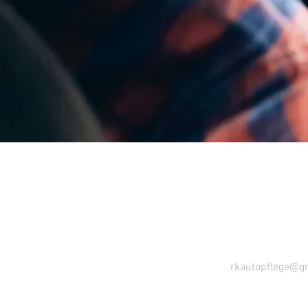
rkautopflege@g